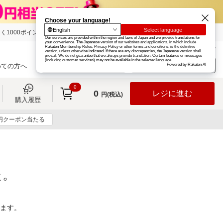
く1000ポイント
楽天グループ
カード
楽天市場
お知らせ
ヘルプ
楽天会員登録
ログイン
めての方へ
0
0
レジに進む
円(税込)
購入履歴
0円クーポン当たる
た。
ります。