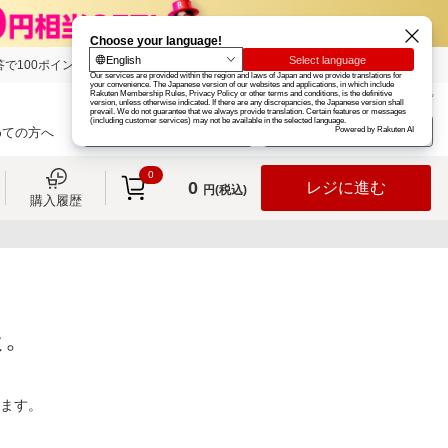
で100ポイント!
楽天グループ
カード
楽天市場
お知らせ
ヘルプ
楽天会員登録
ログイン
めての方へ
0
0
レジに進む
円(税込)
購入履歴
た。
ります。