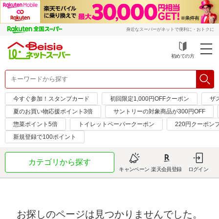
身近なスーパーがネットで便利に・おトクに
初めての方
今すぐ参加！スタンプカード
初回限定1,000円OFFクーポン
ザ
夏のお買い物応援ポイント3倍
サントリーの対象商品が300円OFF
惣菜ポイント5倍
トイレットペーパークーポン
220円クーポン
新規登録で100ポイント
カテゴリから探す
キャンペーン
楽天会員登録
ログイン
お探しのページは見つかりませんでした。