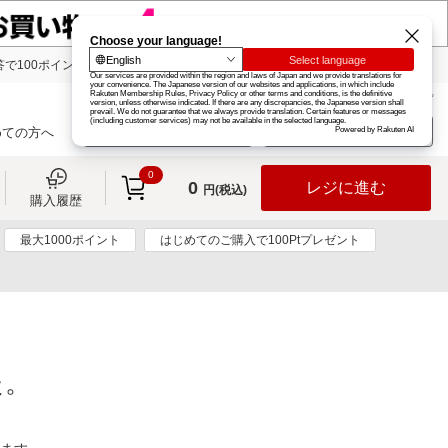
で100ポイント!
楽天グループ
カード
楽天市場
お知らせ
ヘルプ
楽天会員登録
ログイン
めての方へ
0
0
レジに進む
円(税込)
購入履歴
最大1000ポイント
はじめてのご購入で100Ptプレゼント
た。