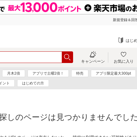
新規登録＆回答
はじ
キャンペーン
お気に入り
月木2倍
アプリで土曜2倍！
特売
アプリ限定最大300pt
イント
はじめての方
探しのページは見つかりませんでし