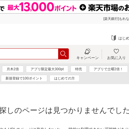
[楽天銀行]もれな
はじ
キャンペーン
お気に入り
月木2倍
アプリ限定最大300pt
特売
アプリで土曜2倍！
新規登録で100ポイント
はじめての方
探しのページは見つかりませんでし