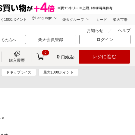
く1000ポイント
楽天グループ
カード
楽天市場
お知らせ
ヘルプ
楽天会員登録
ログイン
めての方へ
0
0
レジに進む
円(税込)
購入履歴
ドキップライス
最大1000ポイント
た。