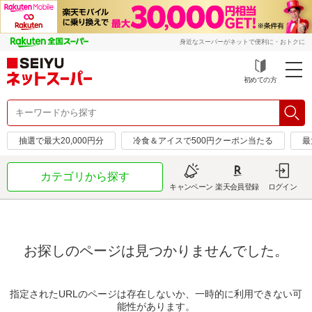
身近なスーパーがネットで便利に・おトクに
初めての方
抽選で最大20,000円分
冷食＆アイスで500円クーポン当たる
最
カテゴリから探す
キャンペーン
楽天会員登録
ログイン
お探しのページは見つかりませんでした。
指定されたURLのページは存在しないか、一時的に利用できない可
能性があります。